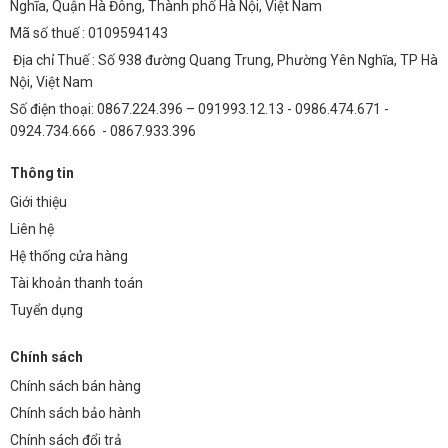
Nghĩa, Quận Hà Đông, Thành phố Hà Nội, Việt Nam
việc chiếu sáng bãi đậu xe và khu công nghiệp.
Mã số thuế : 0109594143
Công Viên và Khu Vui Chơi Giải Trí
Địa chỉ Thuế : Số 938 đường Quang Trung, Phường Yên Nghĩa, TP Hà
Nội, Việt Nam
Ánh sáng trung tính và chất lượng ánh sáng cao của chip LED Philips
Số điện thoại: 0867.224.396 – 091993.12.13 - 0986.474.671 -
M10 giúp tạo ra một không gian thư giãn và an toàn cho người dân.
0924.734.666 - 0867.933.396
FAQs về Chip Led Philips M10
1. Chip led Philips M10 có khả năng chống nước và
Thông tin
bụi bẩn như thế nào?
Giới thiệu
Liên hệ
Chip led Philips M10 được thiết kế với tiêu chuẩn IP65 hoặc IP66,
Hệ thống cửa hàng
đảm bảo khả năng chống nước và bụi bẩn tuyệt đối, hoạt động ổn
Tài khoản thanh toán
định trong mọi điều kiện thời tiết.
Tuyển dụng
2. Thời gian bảo hành của chip led Philips M10 là
bao lâu?
Chính sách
Thành Đạt LED TDL cung cấp chế độ bảo hành lên đến 5 năm cho
Chính sách bán hàng
chip led Philips M10, đảm bảo quyền lợi tối đa cho khách hàng.
Chính sách bảo hành
3. Làm thế nào để lựa chọn chip led Philips M10 phù
Chính sách đổi trả