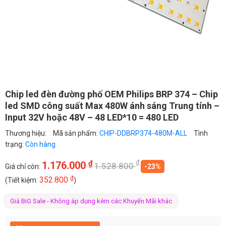
Chip led đèn đường phố OEM Philips BRP 374 – Chip
led SMD công suất Max 480W ánh sáng Trung tính –
Input 32V hoặc 48V – 48 LED*10 = 480 LED
Thương hiệu:
Mã sản phẩm:
CHIP-DDBRP374-480M-ALL
Tình
trạng:
Còn hàng
₫
₫
1.176.000
1.528.800
Giá chỉ còn:
-23%
₫
352.800
(Tiết kiệm:
)
Giá BiG Sale - Không áp dụng kèm các Khuyến Mãi khác