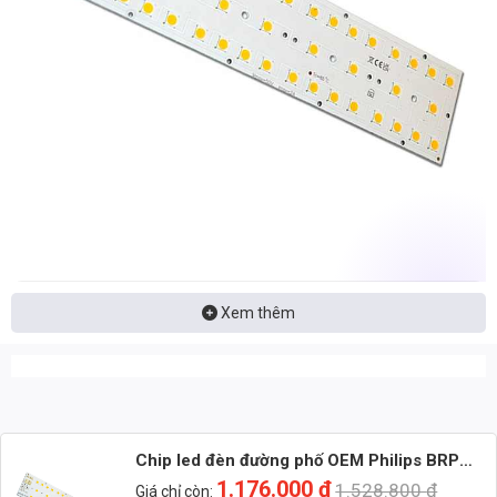
Nhận báo giá đèn LED – tư vấn nhanh & giá tận xưởng
Xem thêm
Nhắn: Loại đèn + Công suất + Số lượng để nhận báo giá
nhanh
Zalo 1 (Tư vấn chính)
Chip led đèn đường phố OEM Philips BRP
Zalo 2 (Hỗ trợ nhanh)
374 – Chip led SMD công suất Max 480W
1.176.000
₫
1.528.800
₫
Giá chỉ còn: