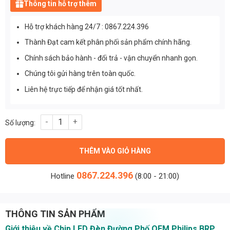
Thông tin hỗ trợ thêm
Hỗ trợ khách hàng 24/7 : 0867.224.396
Thành Đạt cam kết phân phối sản phẩm chính hãng.
Chính sách bảo hành - đổi trả - vận chuyển nhanh gọn.
Chúng tôi gửi hàng trên toàn quốc.
Liên hệ trực tiếp để nhận giá tốt nhất.
Chip led đèn đường phố OEM Philips BRP 374 - Chip led SMD cô
THÊM VÀO GIỎ HÀNG
0867.224.396
Hotline
(8:00 - 21:00)
THÔNG TIN SẢN PHẨM
Giới thiệu về Chip LED Đèn Đường Phố OEM Philips BRP