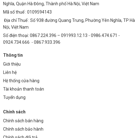
Nghĩa, Quận Hà Đông, Thành phố Hà Nội, Việt Nam
Để hiểu rõ hơn về các giải pháp chiếu sáng tiết kiệm điện, bạn có thể
Mã số thuế : 0109594143
tham khảo:
Tính Toán Số Lượng Đèn UFO Philips 200W SMD M3
Địa chỉ Thuế : Số 938 đường Quang Trung, Phường Yên Nghĩa, TP Hà
PL Tối Ưu Diện Tích
Nội, Việt Nam
Ứng dụng của Chip LED Đèn Đường Phố OEM Philips BRP
Số điện thoại: 0867.224.396 – 091993.12.13 - 0986.474.671 -
374
0924.734.666 - 0867.933.396
Chip LED BRP 374 với hiệu suất cao và độ bền vượt trội, phù hợp với
nhiều ứng dụng chiếu sáng khác nhau:
Thông tin
Giới thiệu
Đường liên thôn, đường nông thôn
Liên hệ
Cung cấp ánh sáng ổn định, đảm bảo an toàn giao thông và sinh
Hệ thống cửa hàng
hoạt cho người dân. Khả năng hoạt động ở điện áp 32V/48V giúp dễ
Tài khoản thanh toán
dàng lắp đặt ở những khu vực có nguồn điện không ổn định.
Tuyển dụng
Đường đô thị, đường phố
Tạo ra ánh sáng trắng trung tính, giúp cải thiện tầm nhìn và tăng
Chính sách
cường an ninh. Thiết kế chống nước, chống bụi đảm bảo hoạt động
Chính sách bán hàng
ổn định trong mọi điều kiện thời tiết.
Chính sách bảo hành
Bãi xe, khu công nghiệp
Chính sách đổi trả