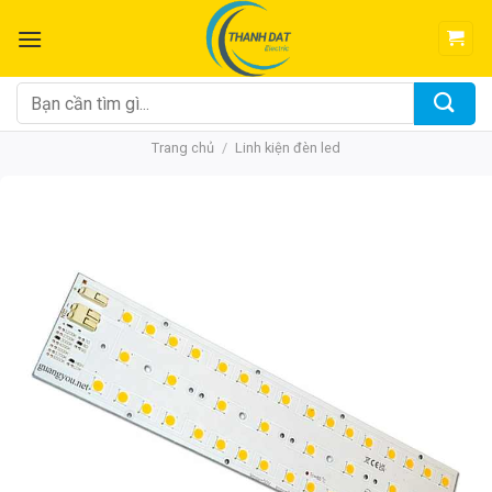
Chuyển
đến
nội
dung
Tìm
kiếm:
Trang chủ
/
Linh kiện đèn led