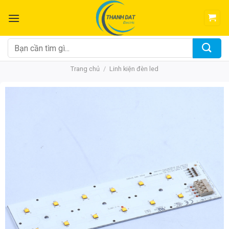
Chuyển
đến
nội
dung
Tìm
kiếm:
Trang chủ
/
Linh kiện đèn led