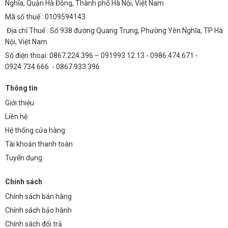
LED cũng giúp tiết kiệm đáng kể chi phí bảo trì.
Nghĩa, Quận Hà Đông, Thành phố Hà Nội, Việt Nam
Mã số thuế : 0109594143
Ứng Dụng Đa Dạng Của Chip LED Đèn Đường Phố BRP
372
Địa chỉ Thuế : Số 938 đường Quang Trung, Phường Yên Nghĩa, TP Hà
Nội, Việt Nam
Đường Liên Thôn và Nông Thôn
Số điện thoại: 0867.224.396 – 091993.12.13 - 0986.474.671 -
Chip LED BRP 372 cung cấp ánh sáng ổn định và đáng tin cậy cho
0924.734.666 - 0867.933.396
các tuyến đường liên thôn, nông thôn, giúp cải thiện an toàn giao
Thông tin
thông và chất lượng cuộc sống của người dân.
Giới thiệu
Đường Đô Thị và Khu Dân Cư
Liên hệ
Với ánh sáng vàng ấm áp và hiệu suất cao, chip LED BRP 372 là lựa
Hệ thống cửa hàng
chọn lý tưởng cho các đường phố đô thị, khu dân cư, tạo không gian
Tài khoản thanh toán
sáng sủa, an toàn và thân thiện.
Tuyển dụng
Bãi Đậu Xe và Khu Công Nghiệp
Chính sách
Chip LED BRP 372 đảm bảo ánh sáng đầy đủ và đồng đều cho các
bãi đậu xe, khu công nghiệp, giúp tăng cường an ninh và hiệu quả
Chính sách bán hàng
làm việc.
Chính sách bảo hành
Các Khu Vực Công Cộng Khác
Chính sách đổi trả