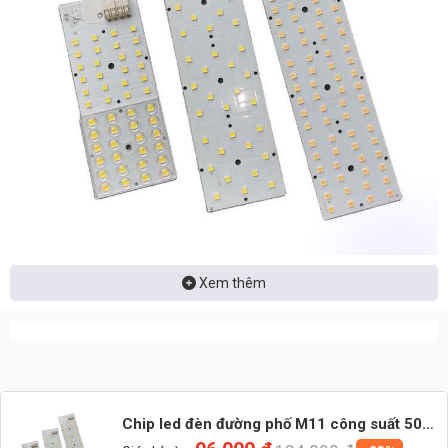
Xem thêm
📩 Nhận báo giá đèn LED – tư vấn nhanh & giá tận xưởng
👉 Nhắn: Loại đèn + Công suất + Số lượng để nhận báo giá
nhanh
🚀 Zalo 1 (Tư vấn chính)
Chip led đèn đường phố M11 công suất 50W
ánh sáng Vàng – Input 32V – 50 LED Chip