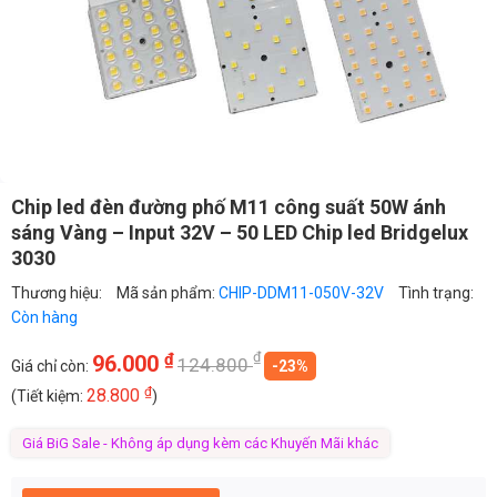
Chip led đèn đường phố M11 công suất 50W ánh
sáng Vàng – Input 32V – 50 LED Chip led Bridgelux
3030
Thương hiệu:
Mã sản phẩm:
CHIP-DDM11-050V-32V
Tình trạng:
Còn hàng
₫
₫
96.000
124.800
Giá chỉ còn:
-23%
₫
28.800
(Tiết kiệm:
)
Giá BiG Sale - Không áp dụng kèm các Khuyến Mãi khác