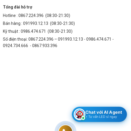
Việc lắp đặt và bảo trì chip LED M11 tương đối đơn giản, nhưng cần
Tổng đài hỗ trợ
tuân thủ các quy trình kỹ thuật để đảm bảo an toàn và hiệu quả.
Hotline :
0867.224.396
(08:30-21:30)
3.1. Quy Trình Lắp Đặt Chi Tiết
Bán hàng :
091993.12.13
(08:30-21:30)
1. Chuẩn bị dụng cụ: Kìm, tua vít, máy đo điện, thang, dây điện, ống
Kỹ thuật :
0986.474.671
(08:30-21:30)
luồn dây điện.
Số điện thoại: 0867.224.396 – 091993.12.13 - 0986.474.671 -
2. Ngắt nguồn điện: Đảm bảo an toàn trước khi tiến hành lắp đặt.
0924.734.666 - 0867.933.396
3. Lắp đặt chip LED: Gắn chip LED vào vị trí đã chuẩn bị, đảm bảo
chắc chắn và an toàn.
4. Kết nối điện: Kết nối dây điện theo sơ đồ hướng dẫn, đảm bảo đúng
cực tính.
5. Kiểm tra hoạt động: Bật nguồn điện và kiểm tra xem chip LED có
hoạt động bình thường không.
3.2. Bảo Trì Định Kỳ
1. Vệ sinh chip LED: Thường xuyên vệ sinh chip LED để loại bỏ bụi bẩn,
đảm bảo ánh sáng tốt nhất.
Chat với AI Agent
2. Kiểm tra kết nối điện: Kiểm tra các kết nối điện để đảm bảo không bị
⚡ Tư vấn LED sỉ ngay
lỏng lẻo hoặc hở mạch.
3. Kiểm tra bộ tản nhiệt: Kiểm tra bộ tản nhiệt để đảm bảo hoạt động