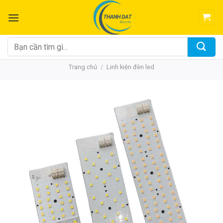
Chuyển
đến
nội
dung
Tìm
kiếm:
Trang chủ
/
Linh kiện đèn led