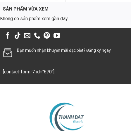
tầm nhìn, tăng cường an toàn giao thông và giảm thiểu tai nạn.
840.000 ₫.
SẢN PHẨM VỪA XEM
Bãi xe
Không có sản phẩm xem gần đây
Ánh sáng trắng hoặc vàng của chip LED giúp người lái xe dễ dàng
quan sát và đỗ xe, đồng thời tăng cường an ninh cho bãi xe.
Khu công nghiệp (KCN)
Chip LED cung cấp ánh sáng chất lượng cao, tạo môi trường làm việc
Bạn muốn nhận khuyến mãi đặc biệt? Đăng ký ngay.
thoải mái và hiệu quả cho công nhân. Khả năng tiết kiệm điện năng
cũng giúp giảm chi phí vận hành cho các doanh nghiệp.
[contact-form-7 id="670"]
Câu Hỏi Thường Gặp (FAQs)
Chip LED có tuổi thọ bao lâu?
Tuổi thọ trung bình của chip LED Philips Inside 3030 là 50.000 –
100.000 giờ chiếu sáng, tương đương với khoảng 10-20 năm sử dụng
liên tục.
Có nên sử dụng chip LED cho cầu cảng không?
Hoàn toàn nên. Chip LED có khả năng chống chịu thời tiết khắc
nghiệt, độ bền cao và hiệu suất chiếu sáng vượt trội, đáp ứng tốt các